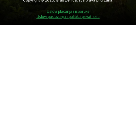
Copyright © 2023. Grad Zenica, sva prava pridržana.
Uslovi plaćanja i isporuke
Uslovi poslovanja i politika privatnosti