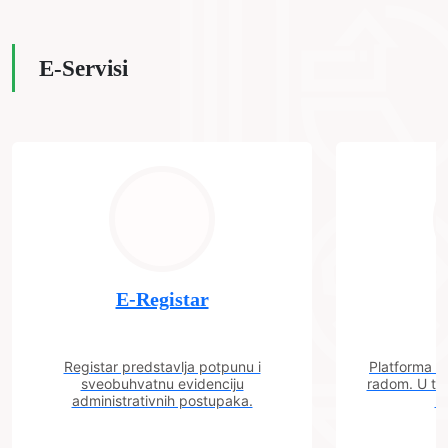
E-Servisi
E-Registar
Registar predstavlja potpunu i
Platforma "C
sveobuhvatnu evidenciju
radom. U tok
administrativnih postupaka.
n