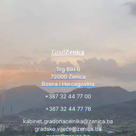
Grad
Zenica
Trg BiH 6
72000 Zenica
Bosna i Hercegovina
+387 32 44 77 00
+387 32 44 77 76
kabinet.gradonacelnika@zenica.ba
gradsko.vijece@zenica.ba