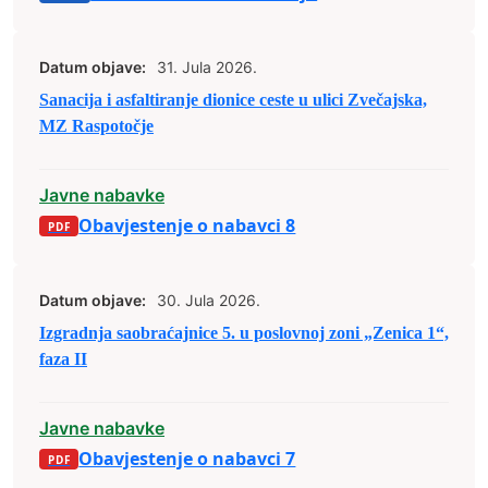
Datum objave:
31. Jula 2026.
Sanacija i asfaltiranje dionice ceste u ulici Zvečajska,
MZ Raspotočje
Javne nabavke
Obavjestenje o nabavci 8
Datum objave:
30. Jula 2026.
Izgradnja saobraćajnice 5. u poslovnoj zoni „Zenica 1“,
faza II
Javne nabavke
Obavjestenje o nabavci 7