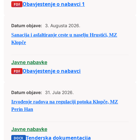
Obavjestenje o nabavci 1
Datum objave:
3. Augusta 2026.
Sanacija i asfaltiranje ceste u naselju Hrustići, MZ
Klopče
Javne nabavke
Obavjestenje o nabavci
Datum objave:
31. Jula 2026.
Izvođenje radova na regulaciji potoka Klopče, MZ
Perin Han
Javne nabavke
Tenderska dokumentacija