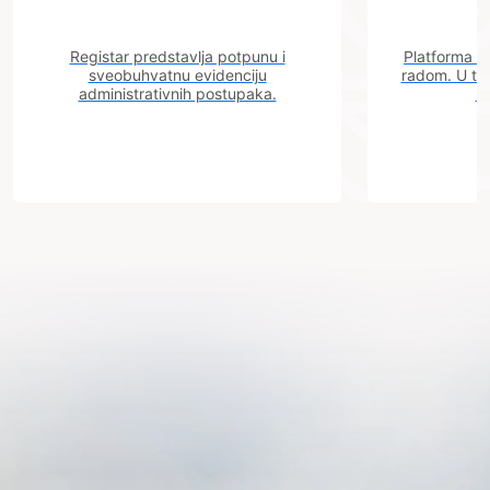
Registar predstavlja potpunu i
Platforma "C
sveobuhvatnu evidenciju
radom. U tok
administrativnih postupaka.
n