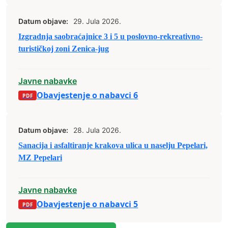
Datum objave:
29. Jula 2026.
Izgradnja saobraćajnice 3 i 5 u poslovno-rekreativno-
turističkoj zoni Zenica-jug
Javne nabavke
Obavjestenje o nabavci 6
Datum objave:
28. Jula 2026.
Sanacija i asfaltiranje krakova ulica u naselju Pepelari,
MZ Pepelari
Javne nabavke
Obavjestenje o nabavci 5