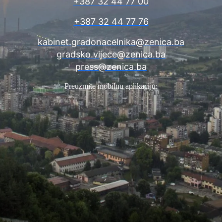
+387 32 44 77 00
+387 32 44 77 76
kabinet.gradonacelnika@zenica.ba
gradsko.vijece@zenica.ba
press@zenica.ba
Preuzmite mobilnu aplikaciju: