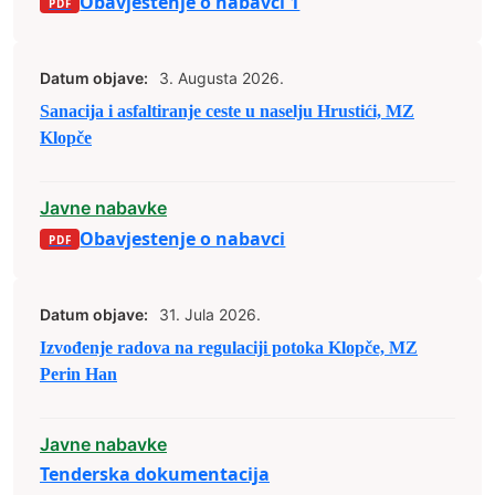
Obavjestenje o nabavci 1
Datum objave:
3. Augusta 2026.
Sanacija i asfaltiranje ceste u naselju Hrustići, MZ
Klopče
Javne nabavke
Obavjestenje o nabavci
Datum objave:
31. Jula 2026.
Izvođenje radova na regulaciji potoka Klopče, MZ
Perin Han
Javne nabavke
Tenderska dokumentacija