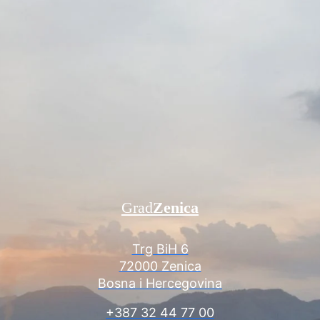
Grad
Zenica
Trg BiH 6
72000 Zenica
Bosna i Hercegovina
+387 32 44 77 00