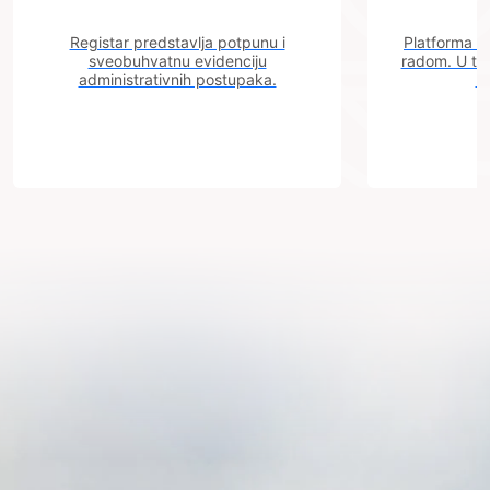
Registar predstavlja potpunu i
Platforma "C
sveobuhvatnu evidenciju
radom. U tok
administrativnih postupaka.
n