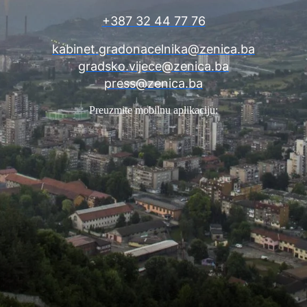
+387 32 44 77 76
kabinet.gradonacelnika@zenica.ba
gradsko.vijece@zenica.ba
press@zenica.ba
Preuzmite mobilnu aplikaciju: