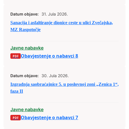
Datum objave:
31. Jula 2026.
Sanacija i asfaltiranje dionice ceste u ulici Zvečajska,
MZ Raspotočje
Javne nabavke
Obavjestenje o nabavci 8
Datum objave:
30. Jula 2026.
Izgradnja saobraćajnice 5. u poslovnoj zoni „Zenica 1“,
faza II
Javne nabavke
Obavjestenje o nabavci 7