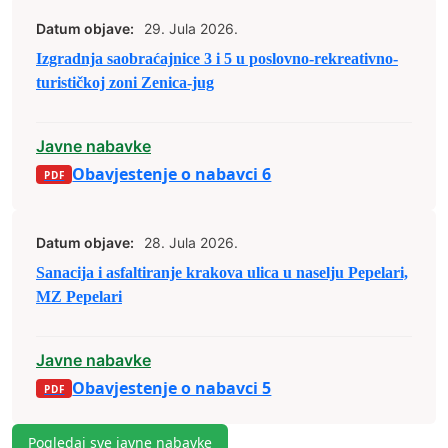
Datum objave:
29. Jula 2026.
Izgradnja saobraćajnice 3 i 5 u poslovno-rekreativno-
turističkoj zoni Zenica-jug
Javne nabavke
Obavjestenje o nabavci 6
Datum objave:
28. Jula 2026.
Sanacija i asfaltiranje krakova ulica u naselju Pepelari,
MZ Pepelari
Javne nabavke
Obavjestenje o nabavci 5
Pogledaj sve javne nabavke