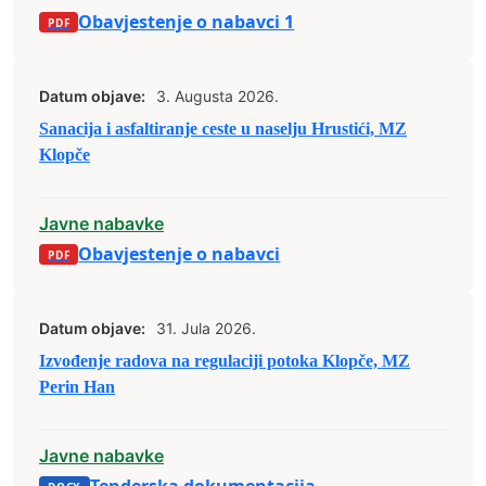
Obavjestenje o nabavci 1
Datum objave:
3. Augusta 2026.
Sanacija i asfaltiranje ceste u naselju Hrustići, MZ
Klopče
Javne nabavke
Obavjestenje o nabavci
Datum objave:
31. Jula 2026.
Izvođenje radova na regulaciji potoka Klopče, MZ
Perin Han
Javne nabavke