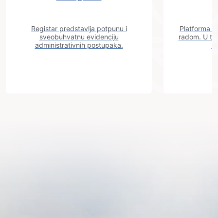
Registar predstavlja potpunu i
Platforma "C
sveobuhvatnu evidenciju
radom. U tok
administrativnih postupaka.
n