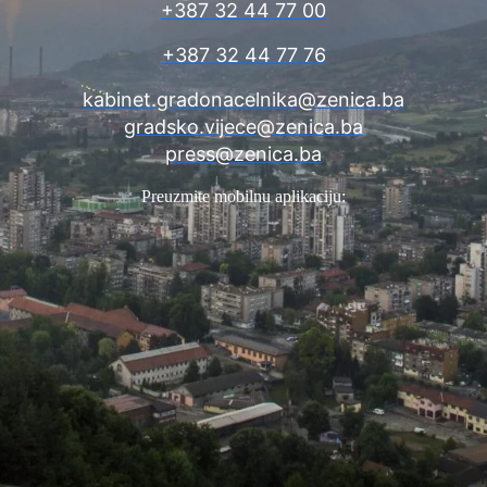
+387 32 44 77 00
+387 32 44 77 76
kabinet.gradonacelnika@zenica.ba
gradsko.vijece@zenica.ba
press@zenica.ba
Preuzmite mobilnu aplikaciju: