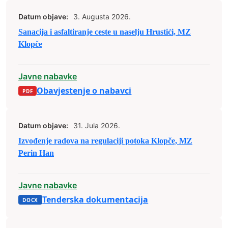
Datum objave:
3. Augusta 2026.
Sanacija i asfaltiranje ceste u naselju Hrustići, MZ
Klopče
Javne nabavke
Obavjestenje o nabavci
Datum objave:
31. Jula 2026.
Izvođenje radova na regulaciji potoka Klopče, MZ
Perin Han
Javne nabavke
Tenderska dokumentacija