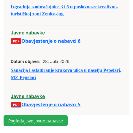
Izgradnja saobraćajnice 3 i 5 u poslovno-rekreativno-
turističkoj zoni Zenica-jug
Javne nabavke
Obavjestenje o nabavci 6
Datum objave:
28. Jula 2026.
Sanacija i asfaltiranje krakova ulica u naselju Pepelari,
MZ Pepelari
Javne nabavke
Obavjestenje o nabavci 5
Pogledaj sve javne nabavke