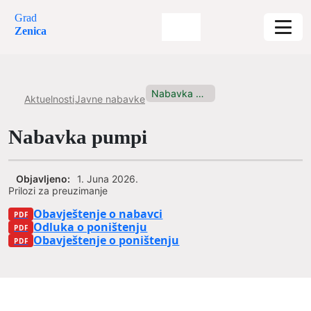
Grad
Zenica
Nabavka pumpi
Aktuelnosti
Javne nabavke
Nabavka pumpi
Objavljeno:
1. Juna 2026.
Prilozi za preuzimanje
Obavještenje o nabavci
Odluka o poništenju
Obavještenje o poništenju