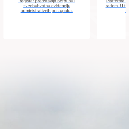
Registar predstavlja potpunu i
Platforma "C
sveobuhvatnu evidenciju
radom. U tok
administrativnih postupaka.
n