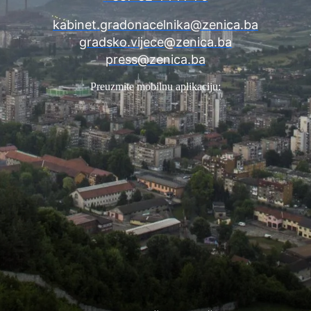
kabinet.gradonacelnika@zenica.ba
gradsko.vijece@zenica.ba
press@zenica.ba
Preuzmite mobilnu aplikaciju: