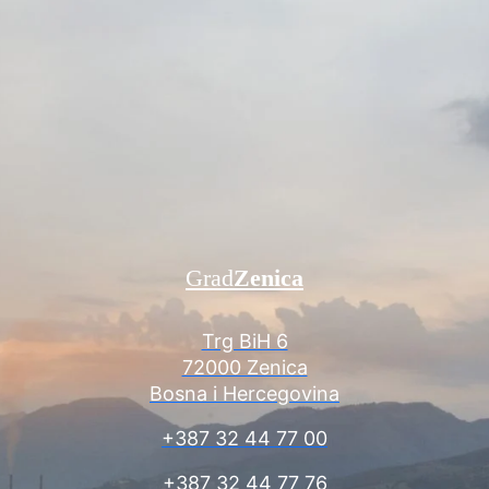
Grad
Zenica
Trg BiH 6
72000 Zenica
Bosna i Hercegovina
+387 32 44 77 00
+387 32 44 77 76