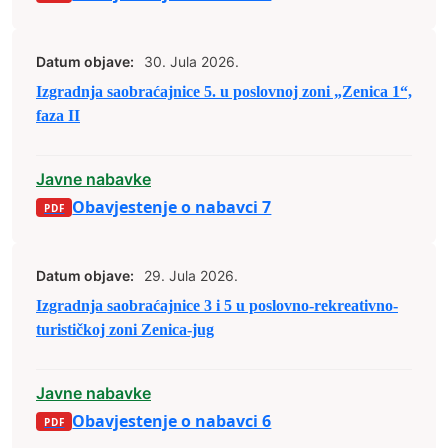
Datum objave:
30. Jula 2026.
Izgradnja saobraćajnice 5. u poslovnoj zoni „Zenica 1“,
faza II
Javne nabavke
Obavjestenje o nabavci 7
Datum objave:
29. Jula 2026.
Izgradnja saobraćajnice 3 i 5 u poslovno-rekreativno-
turističkoj zoni Zenica-jug
Javne nabavke
Obavjestenje o nabavci 6