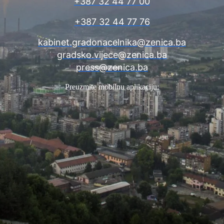
+387 32 44 77 00
+387 32 44 77 76
kabinet.gradonacelnika@zenica.ba
gradsko.vijece@zenica.ba
press@zenica.ba
Preuzmite mobilnu aplikaciju: