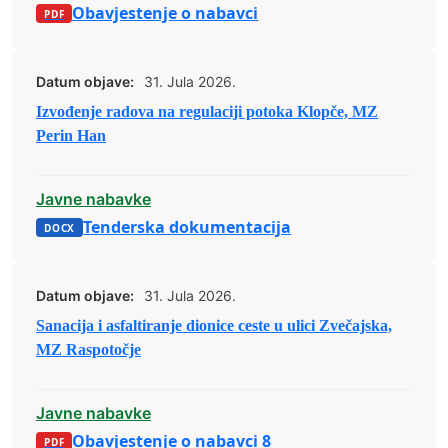
Obavjestenje o nabavci
Datum objave:
31. Jula 2026.
Izvođenje radova na regulaciji potoka Klopče, MZ
Perin Han
Javne nabavke
Tenderska dokumentacija
Datum objave:
31. Jula 2026.
Sanacija i asfaltiranje dionice ceste u ulici Zvečajska,
MZ Raspotočje
Javne nabavke
Obavjestenje o nabavci 8