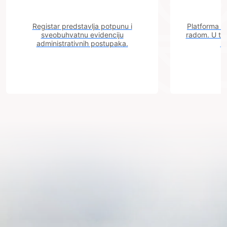
Registar predstavlja potpunu i
Platforma "C
sveobuhvatnu evidenciju
radom. U tok
administrativnih postupaka.
n