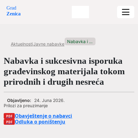
Grad
Zenica
Nabavka i sukcesivna isporuka građevinskog...
Aktuelnosti
Javne nabavke
Nabavka i sukcesivna isporuka
građevinskog materijala tokom
prirodnih i drugih nesreća
Objavljeno:
24. Juna 2026.
Prilozi za preuzimanje
Obavještenje o nabavci
Odluka o poništenju