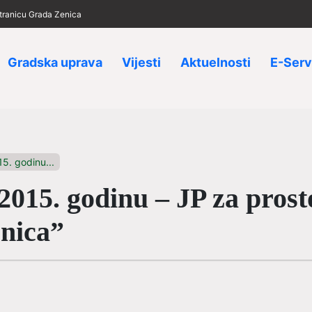
 stranicu Grada Zenica
Gradska uprava
Vijesti
Aktuelnosti
E-Serv
5. godinu...
015. godinu – JP za prost
nica”