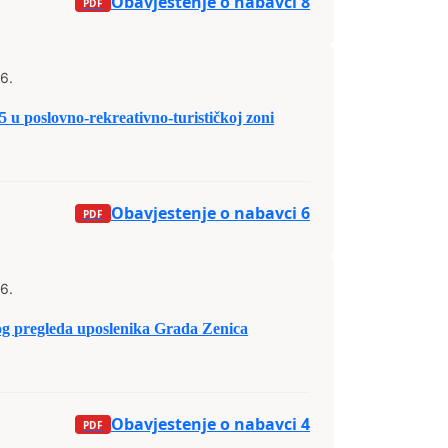
Obavjestenje o nabavci 8
6.
5 u poslovno-rekreativno-turističkoj zoni
Obavjestenje o nabavci 6
6.
og pregleda uposlenika Grada Zenica
Obavjestenje o nabavci 4