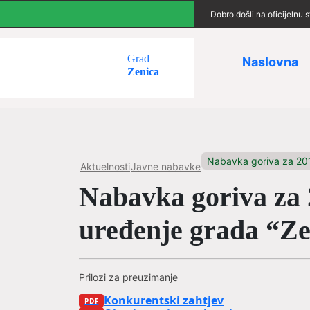
Dobro došli na oficijelnu
Grad
Naslovna
Zenica
Nabavka goriva za 201
Aktuelnosti
Javne nabavke
Nabavka goriva za 2
uređenje grada “Ze
Prilozi za preuzimanje
Konkurentski zahtjev