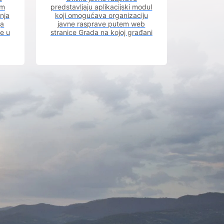
im
predstavljaju aplikacijski modul
nja
koji omogućava organizaciju
ja
javne rasprave putem web
ve u
stranice Grada na kojoj građani
m.
imaju uvid u aktivne javne
rasprave.