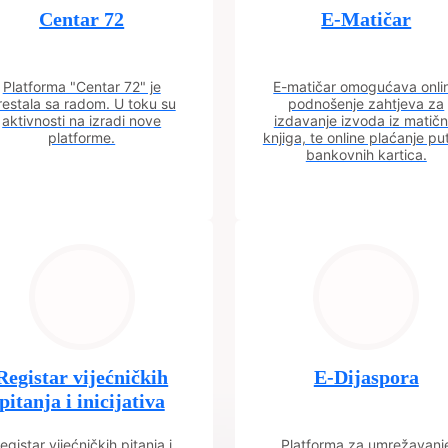
Centar 72
E-Matičar
Platforma "Centar 72" je
E-matičar omogućava onli
restala sa radom. U toku su
podnošenje zahtjeva za
aktivnosti na izradi nove
izdavanje izvoda iz matičn
platforme.
knjiga, te online plaćanje p
bankovnih kartica.
Registar vijećničkih
E-Dijaspora
pitanja i inicijativa
egistar vijećničkih pitanja i
Platforma za umrežavanj