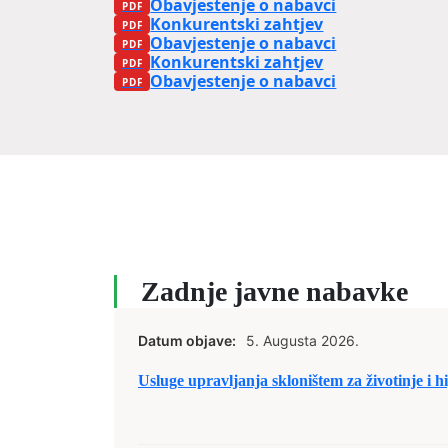
Obavjestenje o nabavci
Konkurentski zahtjev
Obavjestenje o nabavci
Konkurentski zahtjev
Obavjestenje o nabavci
Zadnje javne nabavke
Datum objave:
5. Augusta 2026.
Usluge upravljanja skloništem za životinje i h