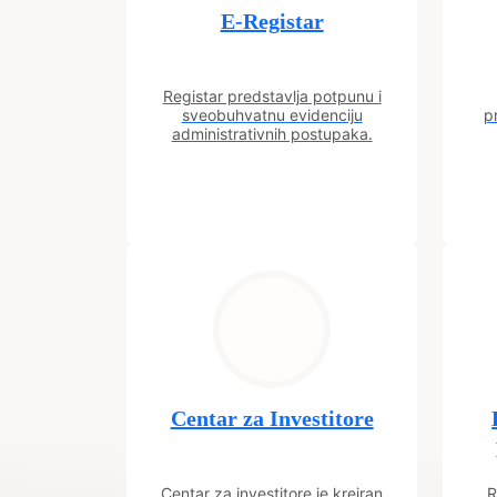
E-Registar
Registar predstavlja potpunu i
sveobuhvatnu evidenciju
p
administrativnih postupaka.
Centar za Investitore
Centar za investitore je kreiran
R