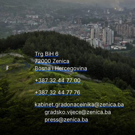
Trg BiH 6
72000 Zenica
Bosna i Hercegovina
+387 32 44 77 00
+387 32 44 77 76
kabinet.gradonacelnika@zenica.ba
gradsko.vijece@zenica.ba
press@zenica.ba