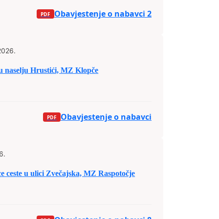
Obavjestenje o nabavci 2
2026.
e u naselju Hrustići, MZ Klopče
Obavjestenje o nabavci
6.
ice ceste u ulici Zvečajska, MZ Raspotočje