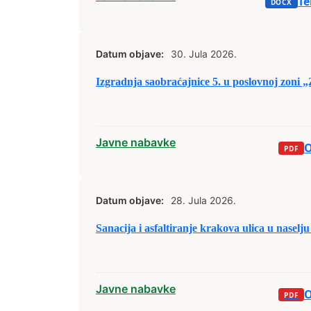
Te
Datum objave:
30. Jula 2026.
Izgradnja saobraćajnice 5. u poslovnoj zoni „Z
Javne nabavke
O
Datum objave:
28. Jula 2026.
Sanacija i asfaltiranje krakova ulica u naselj
Javne nabavke
O