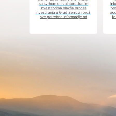
sa svrhom da zainteresiranim
ini
investitorima olakša proces
pos
investiranja u Grad Zenicu i pruži
pod
sve potrebne informacije od
iz
procesa registracije do dobijanja
dozvola potrebnih za izgradnju
poslovnog objekta.