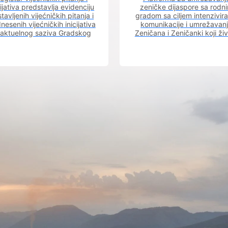
cijativa predstavlja evidenciju
zeničke dijaspore sa rodn
tavljenih vijećničkih pitanja i
gradom sa ciljem intenzivira
nesenih vijećničkih inicijativa
komunikacije i umrežavan
 aktuelnog saziva Gradskog
Zeničana i Zeničanki koji ži
vijeća.
dijaspori sa rodnim grado