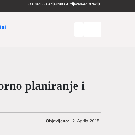
O Gradu
Galerije
Kontakt
Prijava/Registracija
isi
orno planiranje i
Objavljeno:
2. Aprila 2015.