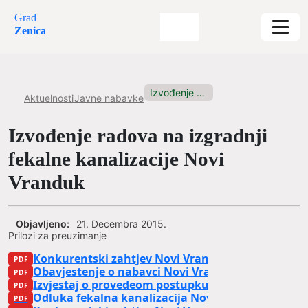
Grad
Zenica
Izvođenje radova na izgradnji fekalne...
Aktuelnosti
Javne nabavke
Izvođenje radova na izgradnji
fekalne kanalizacije Novi
Vranduk
Objavljeno:
21. Decembra 2015.
Prilozi za preuzimanje
Konkurentski zahtjev Novi Vranduk
Obavjestenje o nabavci Novi Vranduk
Izvjestaj o provedeom postupku fekalna kanaliza
Odluka fekalna kanalizacija Novi Vranduk