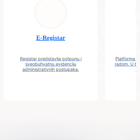
E-Registar
Registar predstavlja potpunu i
Platforma "C
sveobuhvatnu evidenciju
radom. U tok
administrativnih postupaka.
n