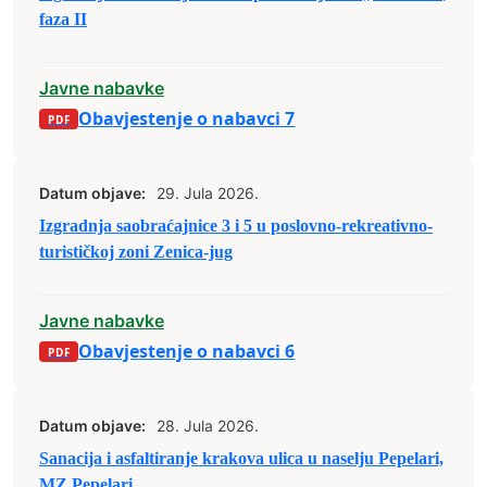
faza II
Javne nabavke
Obavjestenje o nabavci 7
Datum objave:
29. Jula 2026.
Izgradnja saobraćajnice 3 i 5 u poslovno-rekreativno-
turističkoj zoni Zenica-jug
Javne nabavke
Obavjestenje o nabavci 6
Datum objave:
28. Jula 2026.
Sanacija i asfaltiranje krakova ulica u naselju Pepelari,
MZ Pepelari