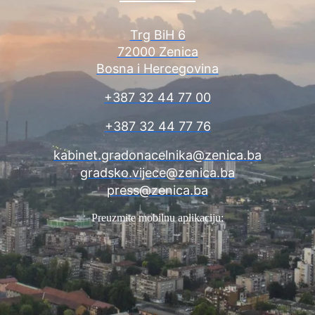
Trg BiH 6
72000 Zenica
Bosna i Hercegovina
+387 32 44 77 00
+387 32 44 77 76
kabinet.gradonacelnika@zenica.ba
gradsko.vijece@zenica.ba
press@zenica.ba
Preuzmite mobilnu aplikaciju: