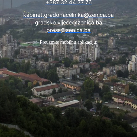
+387 32 44 77 76
kabinet.gradonacelnika@zenica.ba
gradsko.vijece@zenica.ba
press@zenica.ba
Preuzmite mobilnu aplikaciju: