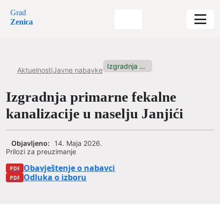
Grad
Zenica
Izgradnja primarne fekalne kanalizacije u...
Aktuelnosti
Javne nabavke
Izgradnja primarne fekalne
kanalizacije u naselju Janjići
Objavljeno:
14. Maja 2026.
Prilozi za preuzimanje
Obavještenje o nabavci
Odluka o izboru