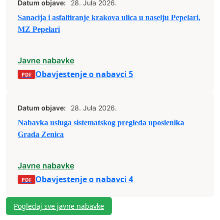
Datum objave:
28. Jula 2026.
Sanacija i asfaltiranje krakova ulica u naselju Pepelari,
MZ Pepelari
Javne nabavke
Obavjestenje o nabavci 5
Datum objave:
28. Jula 2026.
Nabavka usluga sistematskog pregleda uposlenika
Grada Zenica
Javne nabavke
Obavjestenje o nabavci 4
Pogledaj sve javne nabavke