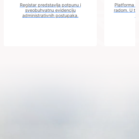
Registar predstavlja potpunu i
Platforma "C
sveobuhvatnu evidenciju
radom. U tok
administrativnih postupaka.
n