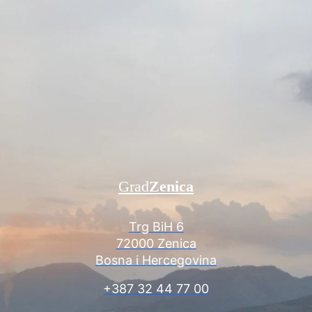
Grad
Zenica
Trg BiH 6
72000 Zenica
Bosna i Hercegovina
+387 32 44 77 00