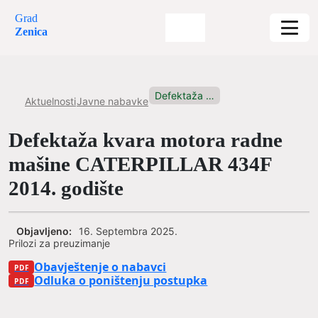
Grad
Zenica
Defektaža kvara motora radne mašine...
Aktuelnosti
Javne nabavke
Defektaža kvara motora radne
mašine CATERPILLAR 434F
2014. godište
Objavljeno:
16. Septembra 2025.
Prilozi za preuzimanje
Obavještenje o nabavci
Odluka o poništenju postupka