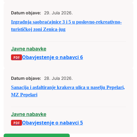
Datum objave:
29. Jula 2026.
Izgradnja saobraćajnice 3 i 5 u poslovno-rekreativno-
turističkoj zoni Zenica-jug
Javne nabavke
Obavjestenje o nabavci 6
Datum objave:
28. Jula 2026.
Sanacija i asfaltiranje krakova ulica u naselju Pepelari,
MZ Pepelari
Javne nabavke
Obavjestenje o nabavci 5