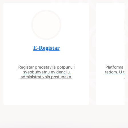
E-Registar
Registar predstavlja potpunu i
Platforma "C
sveobuhvatnu evidenciju
radom. U tok
administrativnih postupaka.
n