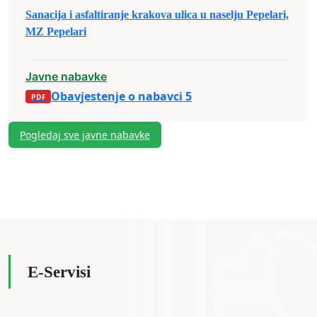
Sanacija i asfaltiranje krakova ulica u naselju Pepelari,
MZ Pepelari
Javne nabavke
Obavjestenje o nabavci 5
Pogledaj sve javne nabavke
E-Servisi