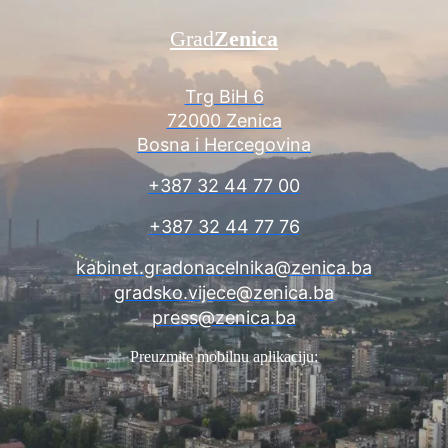
Grad
Zenica
Trg BiH 6
72000 Zenica
Bosna i Hercegovina
+387 32 44 77 00
+387 32 44 77 76
kabinet.gradonacelnika@zenica.ba
gradsko.vijece@zenica.ba
press@zenica.ba
Preuzmite mobilnu aplikaciju: