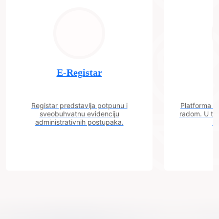
E-Registar
Registar predstavlja potpunu i
Platforma "C
sveobuhvatnu evidenciju
radom. U tok
administrativnih postupaka.
n