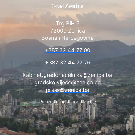
Grad
Zenica
Trg BiH 6
72000 Zenica
Bosna i Hercegovina
+387 32 44 77 00
+387 32 44 77 76
kabinet.gradonacelnika@zenica.ba
gradsko.vijece@zenica.ba
press@zenica.ba
Preuzmite mobilnu aplikaciju: