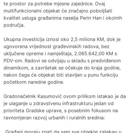
te prostor za potrebe mjesne zajednice. Ovaj
multifunkcionalni objekat će značajno poboljšati
kvalitet usluga građanima naselja Perin Han i okolnih
područja.
Ukupna investicija iznosi oko 2,5 miliona KM, dok je
ugovorena vrijednost građevinskih radova, bez
uključene opreme i namještaja, 2.085.642,00 KM s
PDV-om. Radovi se odvijaju u skladu s predviđenom
dinamikom, a završetak se očekuje do kraja godine,
nakon čega će objekat biti stavljen u punu funkciju
početkom naredne godine.
Gradonačelnik Kasumović ovom prilikom istakao je da
je ulaganje u zdravstvenu infrastrukturu jedan od
prioriteta Gradske uprave, s posebnim fokusom na
ravnomjeran razvoj urbanih i ruralnih sredina:
„Građani moraju znati da sam sve objekte zatekao u