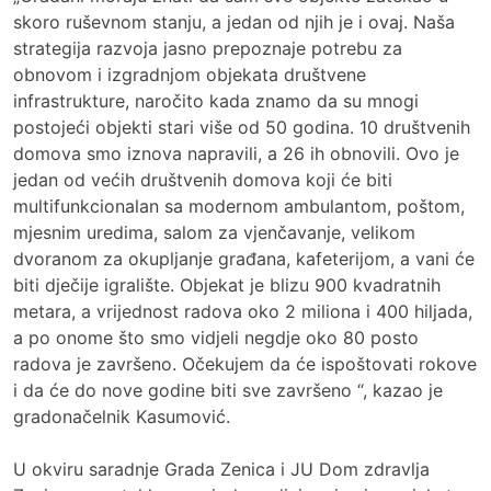
skoro ruševnom stanju, a jedan od njih je i ovaj. Naša
strategija razvoja jasno prepoznaje potrebu za
obnovom i izgradnjom objekata društvene
infrastrukture, naročito kada znamo da su mnogi
postojeći objekti stari više od 50 godina. 10 društvenih
domova smo iznova napravili, a 26 ih obnovili. Ovo je
jedan od većih društvenih domova koji će biti
multifunkcionalan sa modernom ambulantom, poštom,
mjesnim uredima, salom za vjenčavanje, velikom
dvoranom za okupljanje građana, kafeterijom, a vani će
biti dječije igralište. Objekat je blizu 900 kvadratnih
metara, a vrijednost radova oko 2 miliona i 400 hiljada,
a po onome što smo vidjeli negdje oko 80 posto
radova je završeno. Očekujem da će ispoštovati rokove
i da će do nove godine biti sve završeno “, kazao je
gradonačelnik Kasumović.
U okviru saradnje Grada Zenica i JU Dom zdravlja