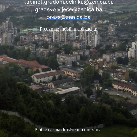
kabinet.gradonacelnika@zenica.ba
gradsko.vijece@zenica.ba
press@zenica.ba
Preuzmite mobilnu aplikaciju:
Pratite nas na društvenim mrežama: