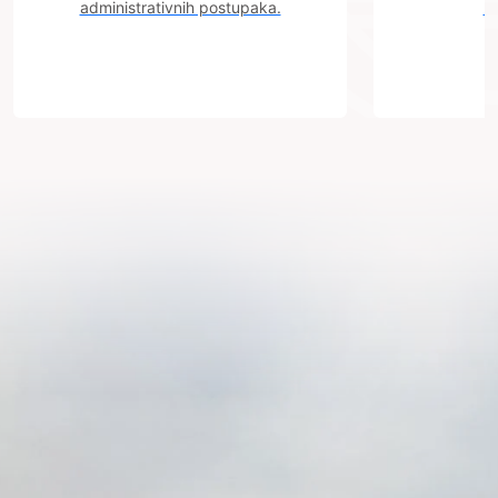
administrativnih postupaka.
n