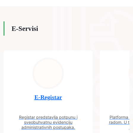
E-Servisi
E-Registar
Registar predstavlja potpunu i
Platforma "C
sveobuhvatnu evidenciju
radom. U tok
administrativnih postupaka.
n