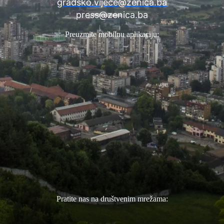
gradsko.vijece@zenica.ba
press@zenica.ba
Preuzmite mobilnu aplikaciju:
Pratite nas na društvenim mrežama: