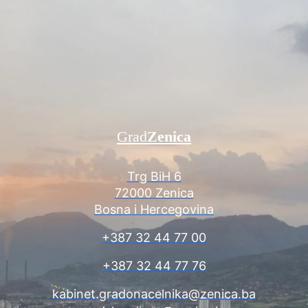
Grad
Zenica
Trg BiH 6
72000 Zenica
Bosna i Hercegovina
+387 32 44 77 00
+387 32 44 77 76
kabinet.gradonacelnika@zenica.ba