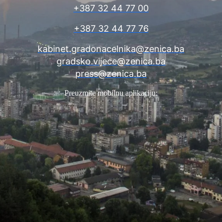
+387 32 44 77 00
+387 32 44 77 76
kabinet.gradonacelnika@zenica.ba
gradsko.vijece@zenica.ba
press@zenica.ba
Preuzmite mobilnu aplikaciju: