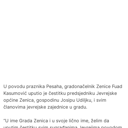
U povodu praznika Pesaha, gradonačelnik Zenice Fuad
Kasumović uputio je čestitku predsjedniku Jevrejske
općine Zenica, gospodinu Josipu Udiljku, i svim
članovima jevrejske zajednice u gradu.
“U ime Grada Zenica i u svoje lično ime, želim da
uputim čestitku svim sugrađanima Jevrejima povodom