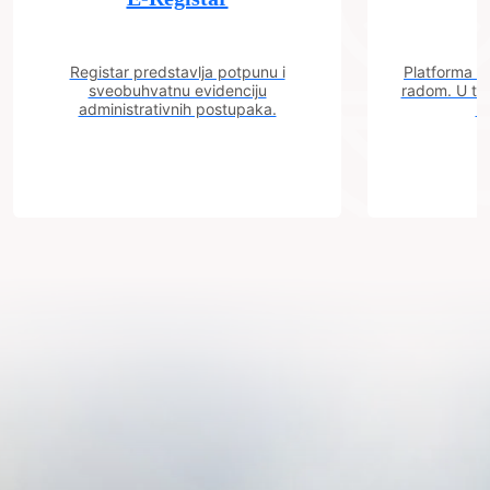
Registar predstavlja potpunu i
Platforma "C
sveobuhvatnu evidenciju
radom. U tok
administrativnih postupaka.
n