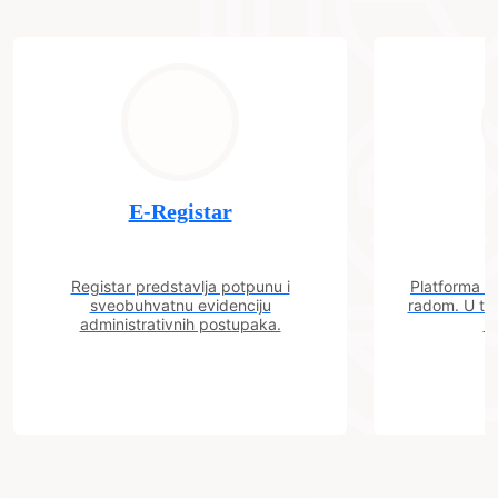
E-Registar
Registar predstavlja potpunu i
Platforma "C
sveobuhvatnu evidenciju
radom. U tok
administrativnih postupaka.
n