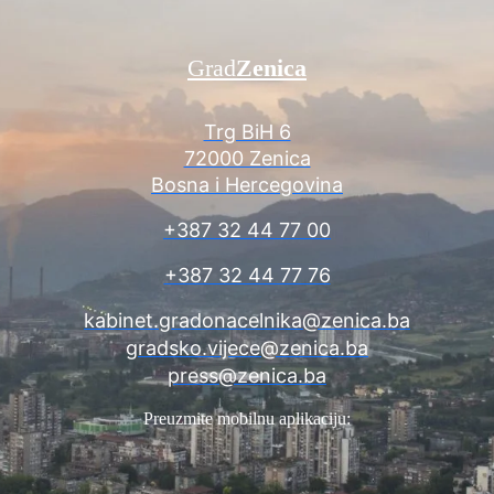
Grad
Zenica
Trg BiH 6
72000 Zenica
Bosna i Hercegovina
+387 32 44 77 00
+387 32 44 77 76
kabinet.gradonacelnika@zenica.ba
gradsko.vijece@zenica.ba
press@zenica.ba
Preuzmite mobilnu aplikaciju: