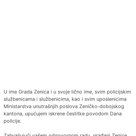
U ime Grada Zenica i u svoje lično ime, svim policijskim
službenicama i službenicima, kao i svim uposlenicima
Ministarstva unutrašnjih poslova Zeničko-dobojskog
kantona, upućujem iskrene čestitke povodom Dana
policije.
Zahvaljujući vašem odgovornom radu, građani Zenice