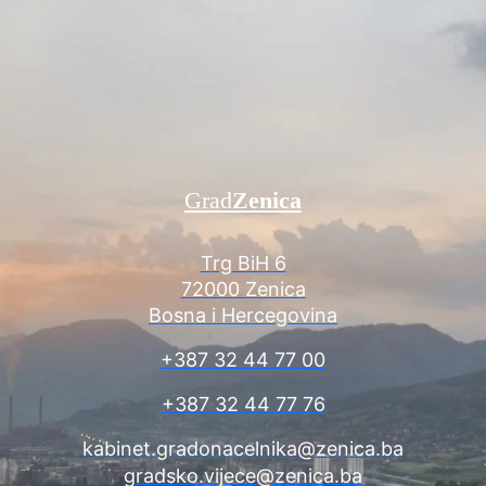
Grad
Zenica
Trg BiH 6
72000 Zenica
Bosna i Hercegovina
+387 32 44 77 00
+387 32 44 77 76
kabinet.gradonacelnika@zenica.ba
gradsko.vijece@zenica.ba