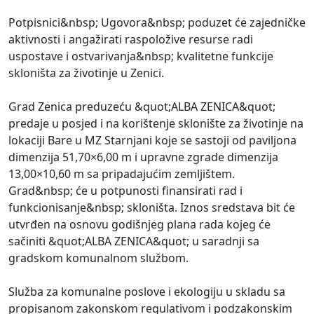
Potpisnici&nbsp; Ugovora&nbsp; poduzet će zajedničke
aktivnosti i angažirati raspoložive resurse radi
uspostave i ostvarivanja&nbsp; kvalitetne funkcije
skloništa za životinje u Zenici.
Grad Zenica preduzeću &quot;ALBA ZENICA&quot;
predaje u posjed i na korištenje sklonište za životinje na
lokaciji Bare u MZ Starnjani koje se sastoji od paviljona
dimenzija 51,70×6,00 m i upravne zgrade dimenzija
13,00×10,60 m sa pripadajućim zemljištem.
Grad&nbsp; će u potpunosti finansirati rad i
funkcionisanje&nbsp; skloništa. Iznos sredstava bit će
utvrđen na osnovu godišnjeg plana rada kojeg će
sačiniti &quot;ALBA ZENICA&quot; u saradnji sa
gradskom komunalnom službom.
Služba za komunalne poslove i ekologiju u skladu sa
propisanom zakonskom regulativom i podzakonskim