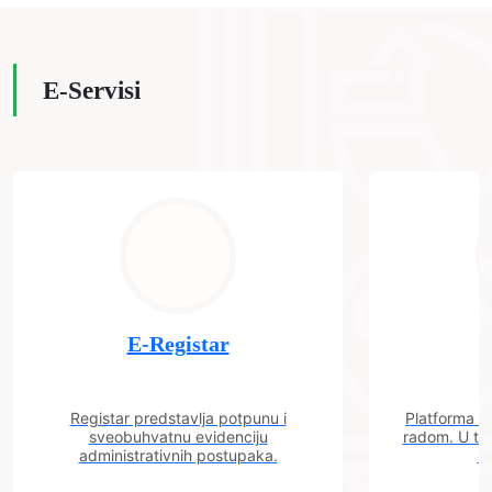
E-Servisi
E-Registar
Registar predstavlja potpunu i
Platforma "C
sveobuhvatnu evidenciju
radom. U tok
administrativnih postupaka.
n