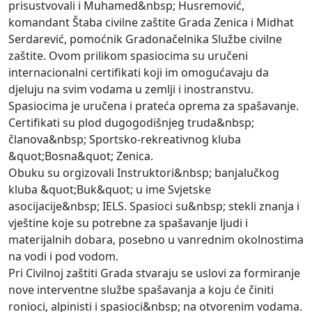
prisustvovali i Muhamed&nbsp; Husremović,
komandant Štaba civilne zaštite Grada Zenica i Midhat
Serdarević, pomoćnik Gradonačelnika Službe civilne
zaštite. Ovom prilikom spasiocima su uručeni
internacionalni certifikati koji im omogućavaju da
djeluju na svim vodama u zemlji i inostranstvu.
Spasiocima je uručena i prateća oprema za spašavanje.
Certifikati su plod dugogodišnjeg truda&nbsp;
članova&nbsp; Sportsko-rekreativnog kluba
&quot;Bosna&quot; Zenica.
Obuku su orgizovali Instruktori&nbsp; banjalučkog
kluba &quot;Buk&quot; u ime Svjetske
asocijacije&nbsp; IELS. Spasioci su&nbsp; stekli znanja i
vještine koje su potrebne za spašavanje ljudi i
materijalnih dobara, posebno u vanrednim okolnostima
na vodi i pod vodom.
Pri Civilnoj zaštiti Grada stvaraju se uslovi za formiranje
nove interventne službe spašavanja a koju će činiti
ronioci, alpinisti i spasioci&nbsp; na otvorenim vodama.