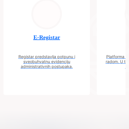
E-Registar
Registar predstavlja potpunu i
Platforma "C
sveobuhvatnu evidenciju
radom. U tok
administrativnih postupaka.
n