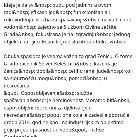
Ideja je da svi&nbsp; budu pod jednim krovom
radi&nbsp; efikasnijeg&nbsp; funkcionisanja i
rukovođenja. Služba za spašavanje&nbsp; na vodi i pod
vodom&nbsp; zajedno sa Službom Civilne zaštite
Grada&nbsp; fokusirana je na izgradnju&nbsp; jednog
objekta na rijeci Bosni koji će služiti za obuku. &nbsp;
Obuka spasioca je veoma važna za grad Zenicu. O tome
Gradonačelnik Selver Keleštura&nbsp; kaže da je
Zenica&nbsp; dobila&nbsp; cetificirane ljude&nbsp; koji
sa sigurnošću mogu&nbsp; pomoći&nbsp; u
nesrećama.
&quot; Osposobljavanje&nbsp; službe
spašavanja&nbsp; je neminovnost. Moramo biti&nbsp;
osposobljeni i spremni za djelovanje u
nesrećama&nbsp; poput one koja je zadesila područje
grada 2014. godine kao i na industrijskim objektima
gdje prijeti opasnost od vode&quot; – ističe