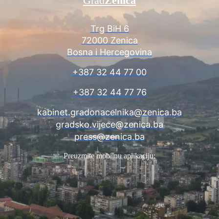
Grad
Zenica
Trg BiH 6
72000 Zenica
Bosna i Hercegovina
+387 32 44 77 00
+387 32 44 77 76
kabinet.gradonacelnika@zenica.ba
gradsko.vijece@zenica.ba
press@zenica.ba
Preuzmite mobilnu aplikaciju: