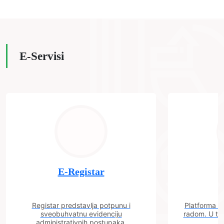
E-Servisi
E-Registar
Registar predstavlja potpunu i
Platforma "C
sveobuhvatnu evidenciju
radom. U tok
administrativnih postupaka.
n