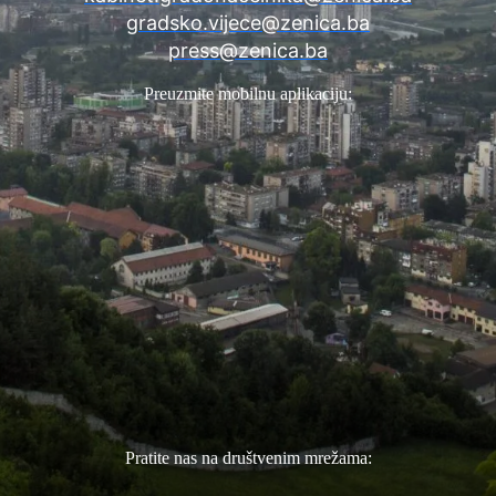
gradsko.vijece@zenica.ba
press@zenica.ba
Preuzmite mobilnu aplikaciju:
Pratite nas na društvenim mrežama: