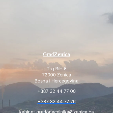
Grad
Zenica
Trg BiH 6
72000 Zenica
Bosna i Hercegovina
+387 32 44 77 00
+387 32 44 77 76
kabinet.gradonacelnika@zenica.ba