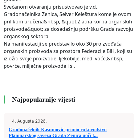
Svečanom otvaranju prisustvovao je v.d.
Gradonačelnika Zenica, Selver Keleštura kome je ovom
prilikom uručena&nbsp; &quot;Zlatna korpa organskih
proizvoda&quot; za dosadašnju podršku Grada razvoju
organskog sektora.
Na manifestaciji se predstavilo oko 30 proizvođača
organskih proizvoda sa prostora Federacije BiH, koji su
izložiti svoje proizvode: ljekobilje, med, voće,&nbsp;
povrće, mliječne proizvode i sl.
Najpopularnije vijesti
4. Augusta 2026.
Gradonačelnik Kasumović primio rukovodstvo
Planinarskog saveza Grada Zenica uoči t...