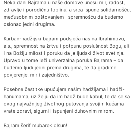
Neka dani Bajrama u naše domove unesu mir, radost,
zdravlje i porodičnu toplinu, a srca ispune solidarnošću,
međusobnim poštovanjem i spremnošću da budemo
oslonac jedni drugima.
Kurban-hadžijski bajram podsjeća nas na Ibrahimovu,
a.s., spremnost na žrtvu i potpunu poslušnost Bogu, ali
i na Božiju milost i poruku da je ljudski život svetinja.
Upravo u tome leži univerzalna poruka Bajrama – da
budemo ljudi jedni prema drugima, te da gradimo
povjerenje, mir i zajedništvo.
Posebne čestitke upućujem našim hadžijama i hadži-
hanumama, uz želju da im hadž bude kabul, te da se sa
ovog najvažnijeg životnog putovanja svojim kućama
vrate zdravi, sigurni i ispunjeni duhovnim mirom.
Bajram šerif mubarek olsun!