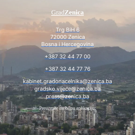
Grad
Zenica
Trg BiH 6
72000 Zenica
Bosna i Hercegovina
+387 32 44 77 00
+387 32 44 77 76
kabinet.gradonacelnika@zenica.ba
gradsko.vijece@zenica.ba
press@zenica.ba
Preuzmite mobilnu aplikaciju: