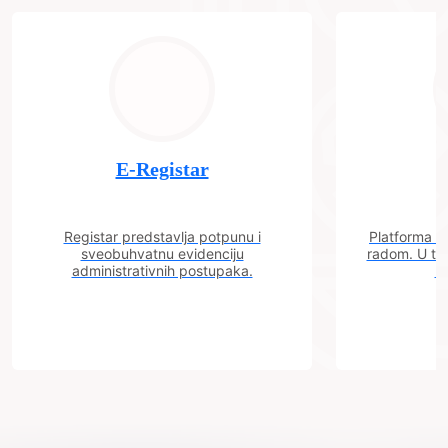
E-Registar
Registar predstavlja potpunu i
Platforma "C
sveobuhvatnu evidenciju
radom. U tok
administrativnih postupaka.
n