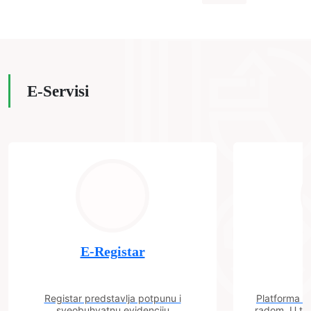
E-Servisi
E-Registar
Registar predstavlja potpunu i
Platforma "C
sveobuhvatnu evidenciju
radom. U tok