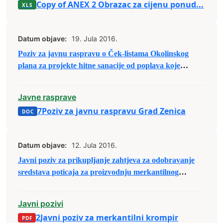
Copy of ANEX 2 Obrazac za cijenu ponud...
Datum objave:
19. Jula 2016.
Poziv za javnu raspravu o Ček-listama Okolinskog
plana za projekte hitne sanacije od poplava koje
finansira Svjetska banka
Javne rasprave
7Poziv za javnu raspravu Grad Zenica
Datum objave:
12. Jula 2016.
Javni poziv za prikupljanje zahtjeva za odobravanje
sredstava poticaja za proizvodnju merkantilnog
krompira
Javni pozivi
2Javni poziv za merkantilni krompir