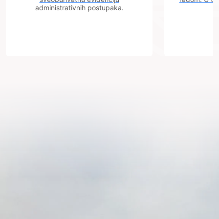
administrativnih postupaka.
n