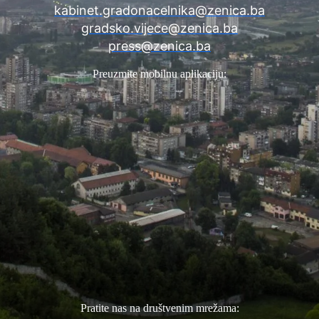
kabinet.gradonacelnika@zenica.ba
gradsko.vijece@zenica.ba
press@zenica.ba
Preuzmite mobilnu aplikaciju:
Pratite nas na društvenim mrežama: