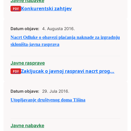
Javne nabavke
Konkurentski zahtjev
Datum objave:
4. Augusta 2016.
Nacrt Odluke o obavezi plaćanja naknade za izgradnju
skloništa-javna rasprava
Javne rasprave
Zakljucak o javnoj raspravi nacrt prog...
Datum objave:
29. Jula 2016.
Utopljavanje društvenog doma Tišina
Javne nabavke