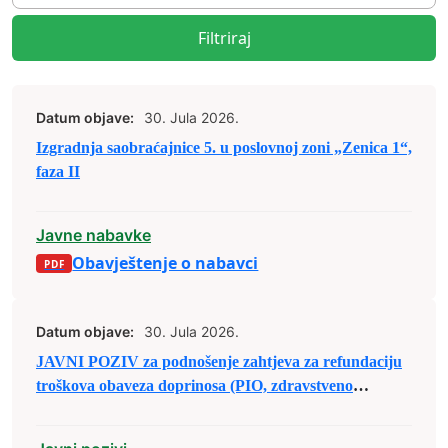
Filtriraj
Datum objave:
30. Jula 2026.
Izgradnja saobraćajnice 5. u poslovnoj zoni „Zenica 1“,
faza II
Javne nabavke
Obavještenje o nabavci
Datum objave:
30. Jula 2026.
JAVNI POZIV za podnošenje zahtjeva za refundaciju
troškova obaveza doprinosa (PIO, zdravstveno
osiguranje i osiguranje od nezaposlenosti) za
registrovane srodne djelatnosti – obrte u poljoprivredi