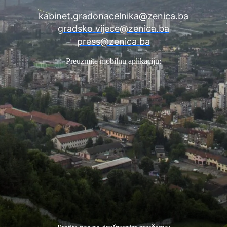
kabinet.gradonacelnika@zenica.ba
gradsko.vijece@zenica.ba
press@zenica.ba
Preuzmite mobilnu aplikaciju: