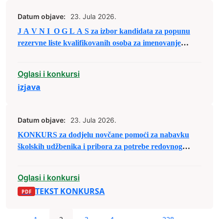
Datum objave:
23. Jula 2026.
J A V N I O G L A S za izbor kandidata za popunu
rezervne liste kvalifikovanih osoba za imenovanje
članova biračkih odbora/mobilnog tima i njihovih
zamjenika
Oglasi i konkursi
izjava
Datum objave:
23. Jula 2026.
KONKURS za dodjelu novčane pomoći za nabavku
školskih udžbenika i pribora za potrebe redovnog
školovanja u školskoj 2026/2027. godini
Oglasi i konkursi
TEKST KONKURSA