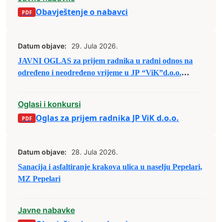
Obavještenje o nabavci
Datum objave:
29. Jula 2026.
JAVNI OGLAS za prijem radnika u radni odnos na
određeno i neodređeno vrijeme u JP “ViK”d.o.o.
Zenica
Oglasi i konkursi
Oglas za prijem radnika JP ViK d.o.o.
Datum objave:
28. Jula 2026.
Sanacija i asfaltiranje krakova ulica u naselju Pepelari,
MZ Pepelari
Javne nabavke