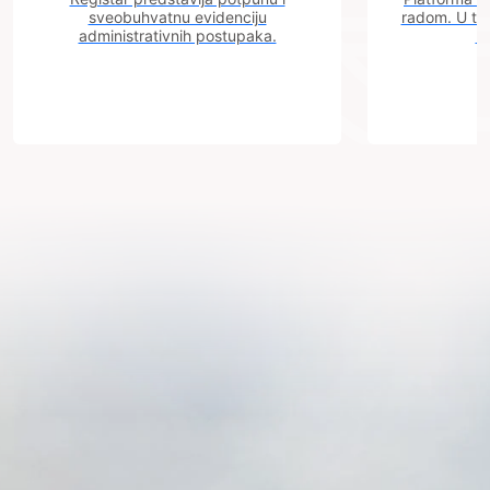
sveobuhvatnu evidenciju
radom. U tok
administrativnih postupaka.
n