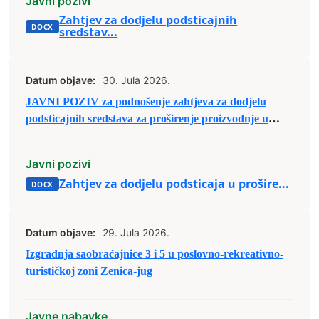
Javni pozivi
kojima je to osnovna djelatnost
Zahtjev za dodjelu podsticajnih
sredstav...
Datum objave:
30. Jula 2026.
JAVNI POZIV za podnošenje zahtjeva za dodjelu
podsticajnih sredstava za proširenje proizvodnje u
oblasti poljoprivrede
Javni pozivi
Zahtjev za dodjelu podsticaja u prošire...
Datum objave:
29. Jula 2026.
Izgradnja saobraćajnice 3 i 5 u poslovno-rekreativno-
turističkoj zoni Zenica-jug
Javne nabavke