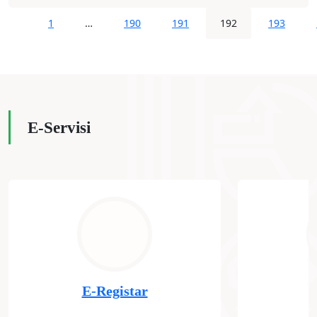
1
…
190
191
192
193
E-Servisi
E-Registar