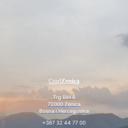
Grad
Zenica
Trg BiH 6
72000 Zenica
Bosna i Hercegovina
+387 32 44 77 00