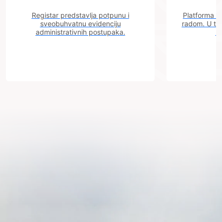
Registar predstavlja potpunu i
Platforma "C
sveobuhvatnu evidenciju
radom. U tok
administrativnih postupaka.
n