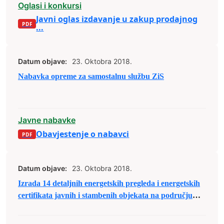
Oglasi i konkursi
Javni oglas izdavanje u zakup prodajnog
...
Datum objave:
23. Oktobra 2018.
Nabavka opreme za samostalnu službu ZiS
Javne nabavke
Obavjestenje o nabavci
Datum objave:
23. Oktobra 2018.
Izrada 14 detaljnih energetskih pregleda i energetskih
certifikata javnih i stambenih objekata na području
Grada Zenica