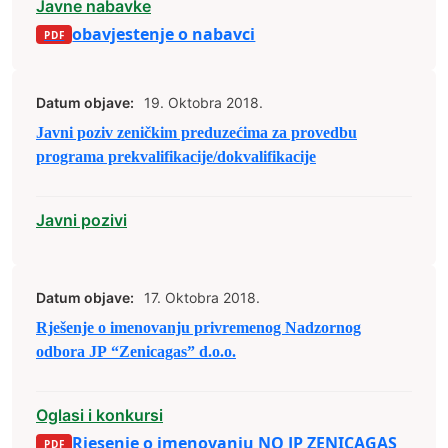
Javne nabavke
obavjestenje o nabavci
Datum objave:
19. Oktobra 2018.
Javni poziv zeničkim preduzećima za provedbu
programa prekvalifikacije/dokvalifikacije
Javni pozivi
Datum objave:
17. Oktobra 2018.
Rješenje o imenovanju privremenog Nadzornog
odbora JP “Zenicagas” d.o.o.
Oglasi i konkursi
Rjesenje o imenovanju NO JP ZENICAGAS