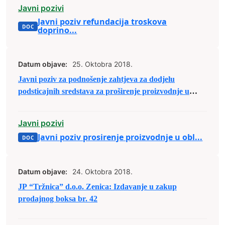
Javni pozivi
Javni poziv refundacija troskova
doprino...
Datum objave:
25. Oktobra 2018.
Javni poziv za podnošenje zahtjeva za dodjelu
podsticajnih sredstava za proširenje proizvodnje u
oblasti poljoprivrede
Javni pozivi
Javni poziv prosirenje proizvodnje u obl...
Datum objave:
24. Oktobra 2018.
JP “Tržnica” d.o.o. Zenica: Izdavanje u zakup
prodajnog boksa br. 42