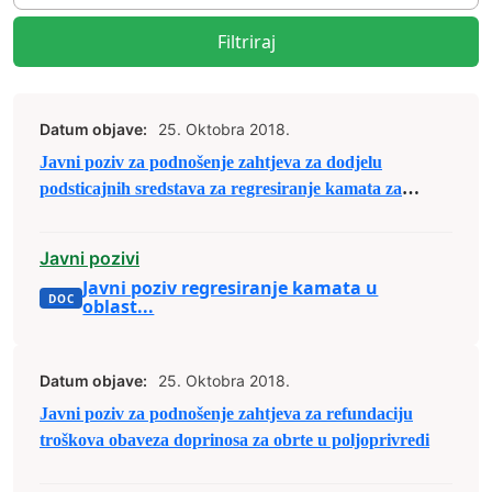
Filtriraj
Datum objave:
25. Oktobra 2018.
Javni poziv za podnošenje zahtjeva za dodjelu
podsticajnih sredstava za regresiranje kamata za
podignute kredite u oblasti poljoprivrede
Javni pozivi
Javni poziv regresiranje kamata u
oblast...
Datum objave:
25. Oktobra 2018.
Javni poziv za podnošenje zahtjeva za refundaciju
troškova obaveza doprinosa za obrte u poljoprivredi