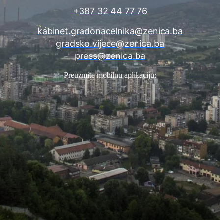
+387 32 44 77 76
kabinet.gradonacelnika@zenica.ba
gradsko.vijece@zenica.ba
press@zenica.ba
Preuzmite mobilnu aplikaciju: