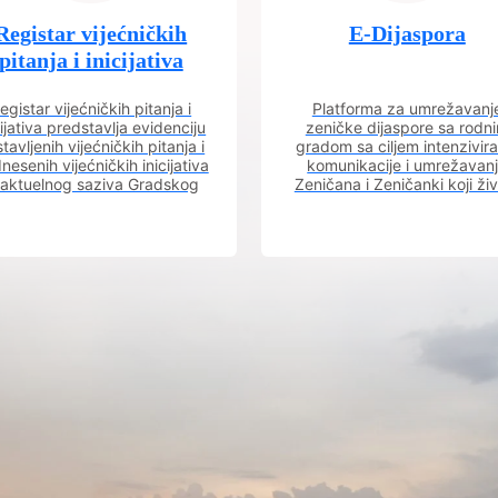
Registar vijećničkih
E-Dijaspora
pitanja i inicijativa
egistar vijećničkih pitanja i
Platforma za umrežavanj
cijativa predstavlja evidenciju
zeničke dijaspore sa rodn
tavljenih vijećničkih pitanja i
gradom sa ciljem intenzivira
nesenih vijećničkih inicijativa
komunikacije i umrežavan
 aktuelnog saziva Gradskog
Zeničana i Zeničanki koji ži
vijeća.
dijaspori sa rodnim grado