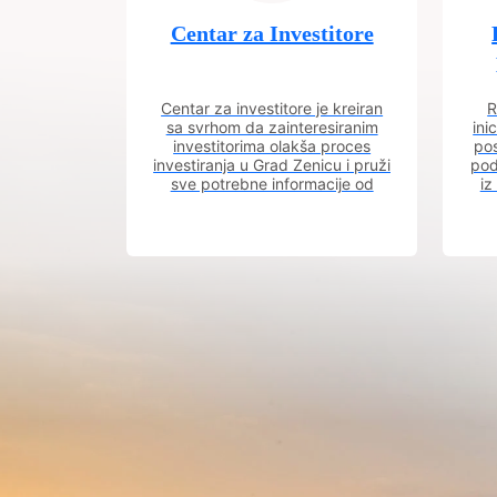
Centar za Investitore
Centar za investitore je kreiran
R
sa svrhom da zainteresiranim
ini
investitorima olakša proces
pos
investiranja u Grad Zenicu i pruži
pod
sve potrebne informacije od
iz
procesa registracije do dobijanja
dozvola potrebnih za izgradnju
poslovnog objekta.