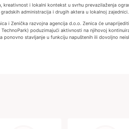
, kreativnost i lokalni kontekst u svrhu prevazilaženja ogra
gradskih administracija i drugih aktera u lokalnoj zajednici.
a i Zenička razvojna agencija d.o.o. Zenica će unaprijedi
, TechnoPark) poduzimajući aktivnosti na njihovoj kontinuira
 ponovno stavljanje u funkciju napuštenih ili dovoljno neis