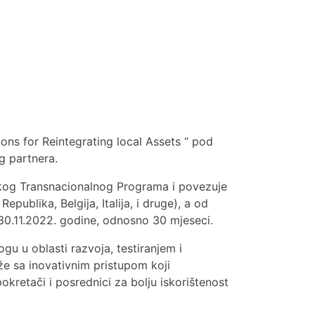
ns for Reintegrating local Assets “ pod
g partnera.
skog Transnacionalnog Programa i povezuje
publika, Belgija, Italija, i druge), a od
30.11.2022. godine, odnosno 30 mjeseci.
u u oblasti razvoja, testiranjem i
že sa inovativnim pristupom koji
kretači i posrednici za bolju iskorištenost