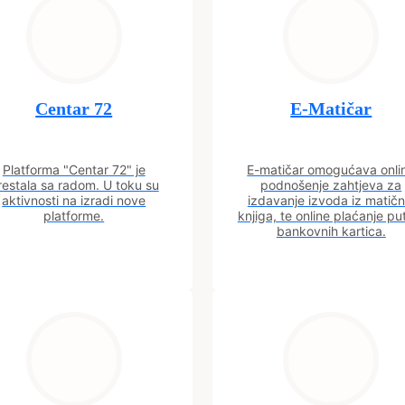
Centar 72
E-Matičar
Platforma "Centar 72" je
E-matičar omogućava onli
restala sa radom. U toku su
podnošenje zahtjeva za
aktivnosti na izradi nove
izdavanje izvoda iz matičn
platforme.
knjiga, te online plaćanje p
bankovnih kartica.