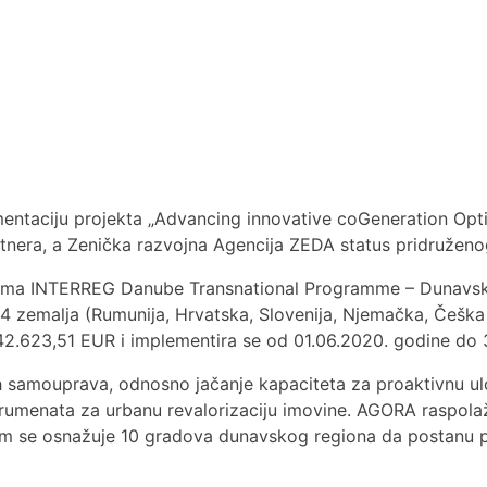
entaciju projekta „Advancing innovative coGeneration Optio
nera, a Zenička razvojna Agencija ZEDA status pridruženo
programa INTERREG Danube Transnational Programme – Dunav
4 zemalja (Rumunija, Hrvatska, Slovenija, Njemačka, Češka Re
242.623,51 EUR i implementira se od 01.06.2020. godine do 
 samouprava, odnosno jačanje kapaciteta za proaktivnu ulog
strumenata za urbanu revalorizaciju imovine. AGORA raspola
ojim se osnažuje 10 gradova dunavskog regiona da postanu po