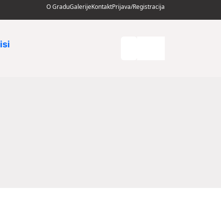
O Gradu
Galerije
Kontakt
Prijava/Registracija
isi