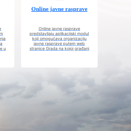
Online javne rasprave
e
Online javne rasprave
im
predstavljaju aplikacijski modul
nja
koji omogućava organizaciju
ja
javne rasprave putem web
ve u
stranice Grada na kojoj građani
m.
imaju uvid u aktivne javne
rasprave.