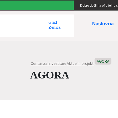
Dobro došli na oficijelnu
Grad
Naslovna
Zenica
AGORA
Centar za investitore
Aktuelni projekti
AGORA