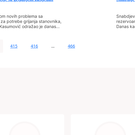
om novih problema sa
Snabdjeva
 za potrebe grijanja stanovnika,
rezervoar
Kasumović odražao je danas...
Danas kao
415
416
…
466