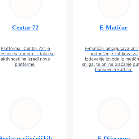
Centar 72
E-Matičar
Platforma "Centar 72" je
E-matičar omogućava onli
restala sa radom. U toku su
podnošenje zahtjeva za
aktivnosti na izradi nove
izdavanje izvoda iz matičn
platforme.
knjiga, te online plaćanje p
bankovnih kartica.
Registar vijećničkih
E-Dijaspora