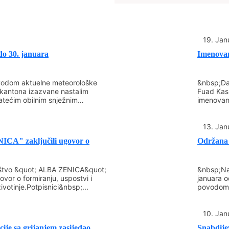
Ocjenjivački sud Grada Ze
obavještenje o raspisivan
Pravo&nbsp; predlaganja 
19. Jan
priznajima imaju&nbsp; gr
o 30. januara
Imenovan
Gradskog vijeća Zenica, ra
Gradonačelnik Zenice, org
odom aktuelne meteorološke
&nbsp;Da
strukovne organizacije, vj
 kantona izazvane nastalim
Fuad Kasu
pravni subjekti.
atećim obilnim snježnim
imenovan
...
Prijedlozi se podnose u p
čiji...
mogu
preuzeti na web stra
13. Jan
Gradskog vijeća i Gradonač
CA" zaključili ugovor o
Održana 
Ocjenjivačkom sudu&nbsp;
i Gradonačelnika.
uštvo &quot; ALBA ZENICA&quot;
&nbsp;Na
&nbsp;Podsjećamo da se pr
ovor o formiranju, uspostvi i
januara o
Ocjenjivačkom sudu do 31.
ivotinje.Potpisnici&nbsp;...
povodom 
&nbsp;
10. Jan
&nbsp;
ije sa grijanjem zasijedao
Snabdije