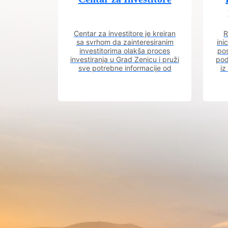
Centar za investitore je kreiran
R
sa svrhom da zainteresiranim
ini
investitorima olakša proces
pos
investiranja u Grad Zenicu i pruži
pod
sve potrebne informacije od
iz
procesa registracije do dobijanja
dozvola potrebnih za izgradnju
poslovnog objekta.