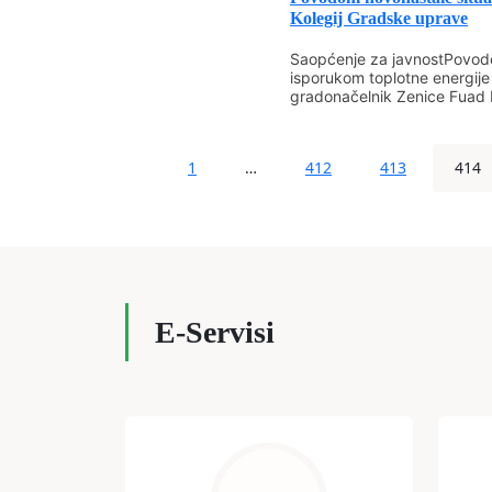
Kolegij Gradske uprave
Saopćenje za javnostPovod
isporukom toplotne energije
gradonačelnik Zenice Fuad 
1
…
412
413
414
E-Servisi