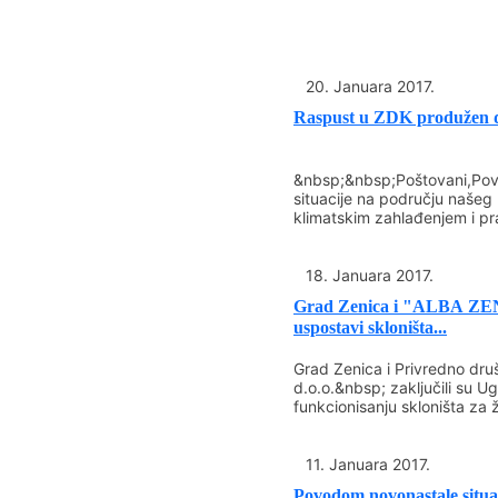
20. Januara 2017.
Raspust u ZDK produžen d
&nbsp;&nbsp;Poštovani,Pov
situacije na području našeg
klimatskim zahlađenjem i pr
padavinama, kao i aktuelnim
18. Januara 2017.
Grad Zenica i "ALBA ZENI
uspostavi skloništa...
Grad Zenica i Privredno dr
d.o.o.&nbsp; zaključili su Ug
funkcionisanju skloništa za ž
11. Januara 2017.
Povodom novonastale situac