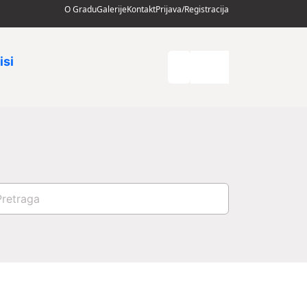
O Gradu
Galerije
Kontakt
Prijava/Registracija
isi