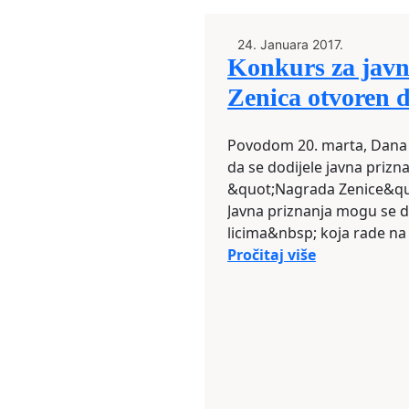
24. Januara 2017.
Konkurs za javn
Zenica otvoren d
Povodom 20. marta, Dana G
da se dodijele javna priz
&quot;Nagrada Zenice&quo
Javna priznanja mogu se d
licima&nbsp; koja rade n
lokalnim&nbsp; zajednica
Pročitaj više
drugim pravnim subjektima
kojima doprinose razvoju Ze
njenih interesa, u znak od
unapređenju ljudskih prav
Javna priznanja mogu se do
prijateljskim gradovima,
organizacijama iz drugih 