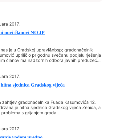
nica je 24. januara ove godine dao
ju&nbsp; konkursa za javna priznanja.
u skladu sa Odlukom o javnim
uara 2017.
ađani, udruženja građana, članovi
i novi članovi NO JP
dna tijela&nbsp; Gradskog vijeća,
ani mjesnih zajednica, ustanove,
nas je u Gradskoj upravi&nbsp; gradonačelnik
erske zajednice, privredna društva i drugi
mović upriličio prigodnu svečanu podjelu rješenja
im članovima nadzornih odbora javnih preduzeća
isanom obliku na obrascima koji se
nici Grada Zenica i u Stručnoj službi
uara 2017.
elnika. Popunjeni obrasci dostavljaju se
hitna sjednica Gradskog vijeća
 putem Stručne službe Gradskog vijeća
 zahtjev gradonačelnika Fuada Kasumovića 12.
ijedlozi za javna priznaja upućuju
držana je hitna sjednica Gradskog vijeća Zenica, a
 januara 2017.godine.
problema s grijanjem grada...
uara 2017.
vanje vodom uredno