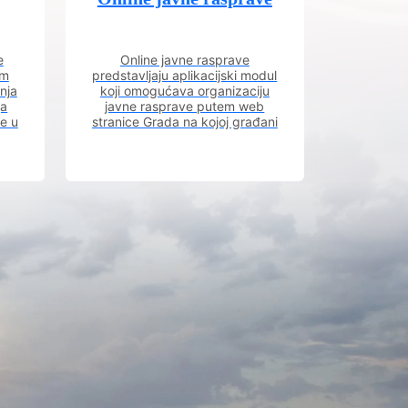
e
Online javne rasprave
im
predstavljaju aplikacijski modul
nja
koji omogućava organizaciju
ja
javne rasprave putem web
ve u
stranice Grada na kojoj građani
m.
imaju uvid u aktivne javne
rasprave.