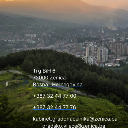
Trg BiH 6
72000 Zenica
Bosna i Hercegovina
+387 32 44 77 00
+387 32 44 77 76
kabinet.gradonacelnika@zenica.ba
gradsko.vijece@zenica.ba