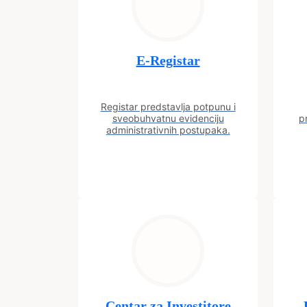
E-Registar
Registar predstavlja potpunu i
sveobuhvatnu evidenciju
p
administrativnih postupaka.
Centar za Investitore