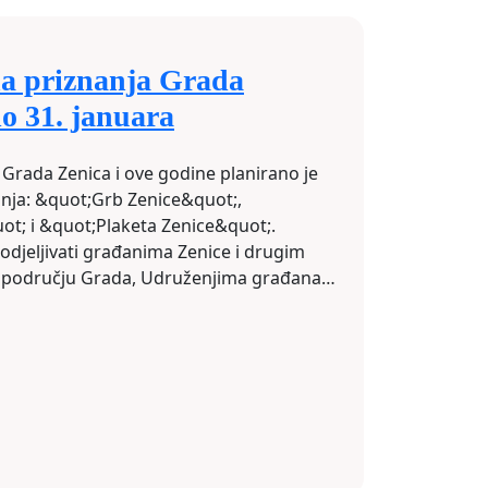
a priznanja Grada
o 31. januara
rada Zenica i ove godine planirano je
nanja: &quot;Grb Zenice&quot;,
t; i &quot;Plaketa Zenice&quot;.
odjeljivati građanima Zenice i drugim
a području Grada, Udruženjima građana,
ma, ustanovama, privrednim društvima,
 za uspjehe u radu i aktivnostima
nice ili pojedinih djelatnosti, afirmaciji
avanja&nbsp; počasti i zahvalnosti, te
a i razvoju demokratije.
djeljivati i državljanima drugih zemalja,
 međunarodnim organizacijama i
država.