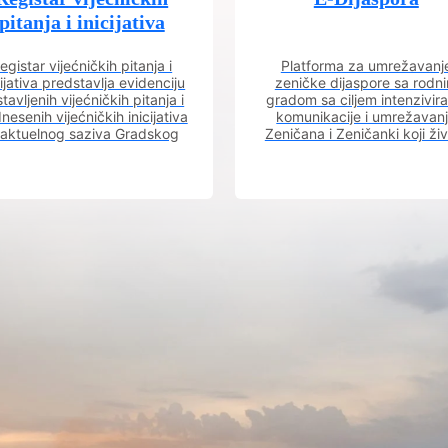
pitanja i inicijativa
egistar vijećničkih pitanja i
Platforma za umrežavanj
cijativa predstavlja evidenciju
zeničke dijaspore sa rodn
tavljenih vijećničkih pitanja i
gradom sa ciljem intenzivira
nesenih vijećničkih inicijativa
komunikacije i umrežavan
 aktuelnog saziva Gradskog
Zeničana i Zeničanki koji ži
vijeća.
dijaspori sa rodnim grado